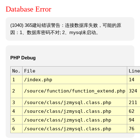
Database Error
(1040) 365建站错误警告：连接数据库失败，可能的原
因：1、数据库密码不对; 2、mysql未启动。
PHP Debug
No.
File
Line
1
/index.php
14
2
/source/function/function_extend.php
324
3
/source/class/jzmysql.class.php
211
4
/source/class/jzmysql.class.php
62
5
/source/class/jzmysql.class.php
94
6
/source/class/jzmysql.class.php
76