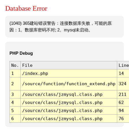
Database Error
(1040) 365建站错误警告：连接数据库失败，可能的原
因：1、数据库密码不对; 2、mysql未启动。
PHP Debug
No.
File
Line
1
/index.php
14
2
/source/function/function_extend.php
324
3
/source/class/jzmysql.class.php
211
4
/source/class/jzmysql.class.php
62
5
/source/class/jzmysql.class.php
94
6
/source/class/jzmysql.class.php
76