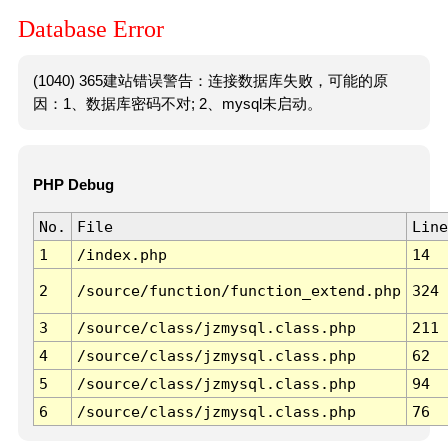
Database Error
(1040) 365建站错误警告：连接数据库失败，可能的原
因：1、数据库密码不对; 2、mysql未启动。
PHP Debug
No.
File
Line
1
/index.php
14
2
/source/function/function_extend.php
324
3
/source/class/jzmysql.class.php
211
4
/source/class/jzmysql.class.php
62
5
/source/class/jzmysql.class.php
94
6
/source/class/jzmysql.class.php
76