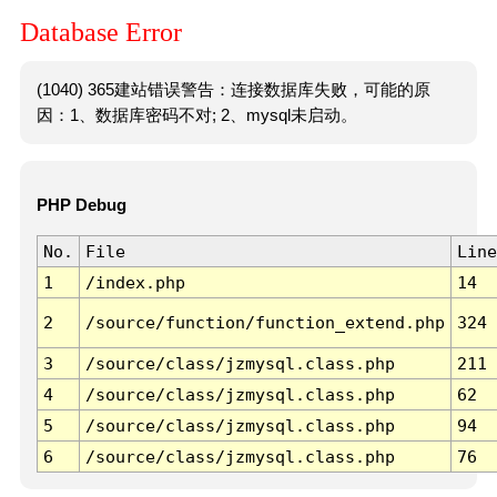
Database Error
(1040) 365建站错误警告：连接数据库失败，可能的原
因：1、数据库密码不对; 2、mysql未启动。
PHP Debug
No.
File
Line
1
/index.php
14
2
/source/function/function_extend.php
324
3
/source/class/jzmysql.class.php
211
4
/source/class/jzmysql.class.php
62
5
/source/class/jzmysql.class.php
94
6
/source/class/jzmysql.class.php
76