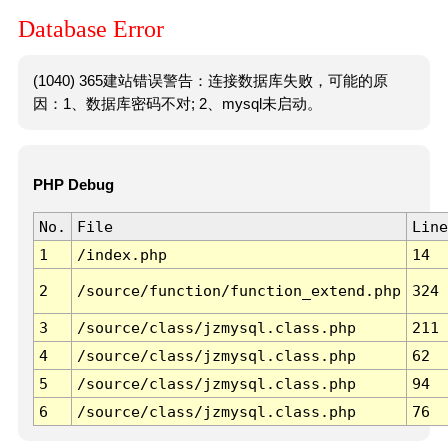
Database Error
(1040) 365建站错误警告：连接数据库失败，可能的原
因：1、数据库密码不对; 2、mysql未启动。
PHP Debug
No.
File
Line
1
/index.php
14
2
/source/function/function_extend.php
324
3
/source/class/jzmysql.class.php
211
4
/source/class/jzmysql.class.php
62
5
/source/class/jzmysql.class.php
94
6
/source/class/jzmysql.class.php
76