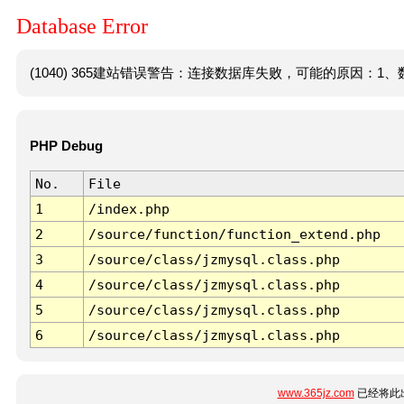
Database Error
(1040) 365建站错误警告：连接数据库失败，可能的原因：1、数
PHP Debug
No.
File
1
/index.php
2
/source/function/function_extend.php
3
/source/class/jzmysql.class.php
4
/source/class/jzmysql.class.php
5
/source/class/jzmysql.class.php
6
/source/class/jzmysql.class.php
www.365jz.com
已经将此