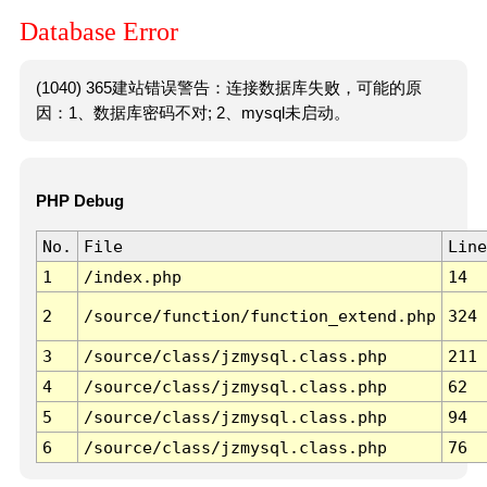
Database Error
(1040) 365建站错误警告：连接数据库失败，可能的原
因：1、数据库密码不对; 2、mysql未启动。
PHP Debug
No.
File
Line
1
/index.php
14
2
/source/function/function_extend.php
324
3
/source/class/jzmysql.class.php
211
4
/source/class/jzmysql.class.php
62
5
/source/class/jzmysql.class.php
94
6
/source/class/jzmysql.class.php
76