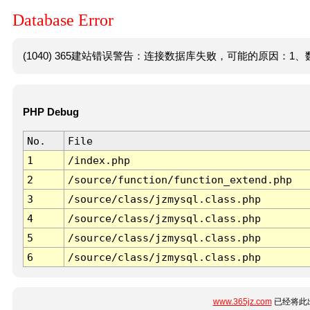
Database Error
(1040) 365建站错误警告：连接数据库失败，可能的原因：1、数
PHP Debug
No.
File
1
/index.php
2
/source/function/function_extend.php
3
/source/class/jzmysql.class.php
4
/source/class/jzmysql.class.php
5
/source/class/jzmysql.class.php
6
/source/class/jzmysql.class.php
www.365jz.com
已经将此