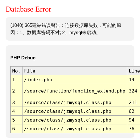
Database Error
(1040) 365建站错误警告：连接数据库失败，可能的原
因：1、数据库密码不对; 2、mysql未启动。
PHP Debug
No.
File
Line
1
/index.php
14
2
/source/function/function_extend.php
324
3
/source/class/jzmysql.class.php
211
4
/source/class/jzmysql.class.php
62
5
/source/class/jzmysql.class.php
94
6
/source/class/jzmysql.class.php
76