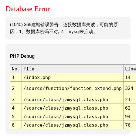
Database Error
(1040) 365建站错误警告：连接数据库失败，可能的原
因：1、数据库密码不对; 2、mysql未启动。
PHP Debug
No.
File
Line
1
/index.php
14
2
/source/function/function_extend.php
324
3
/source/class/jzmysql.class.php
211
4
/source/class/jzmysql.class.php
62
5
/source/class/jzmysql.class.php
94
6
/source/class/jzmysql.class.php
76