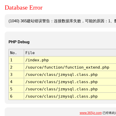
Database Error
(1040) 365建站错误警告：连接数据库失败，可能的原因：1、数
PHP Debug
No.
File
1
/index.php
2
/source/function/function_extend.php
3
/source/class/jzmysql.class.php
4
/source/class/jzmysql.class.php
5
/source/class/jzmysql.class.php
6
/source/class/jzmysql.class.php
www.365jz.com
已经将此