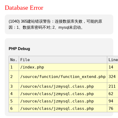
Database Error
(1040) 365建站错误警告：连接数据库失败，可能的原
因：1、数据库密码不对; 2、mysql未启动。
PHP Debug
No.
File
Line
1
/index.php
14
2
/source/function/function_extend.php
324
3
/source/class/jzmysql.class.php
211
4
/source/class/jzmysql.class.php
62
5
/source/class/jzmysql.class.php
94
6
/source/class/jzmysql.class.php
76