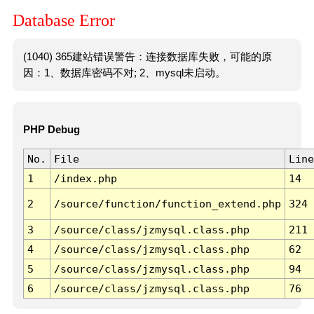
Database Error
(1040) 365建站错误警告：连接数据库失败，可能的原
因：1、数据库密码不对; 2、mysql未启动。
PHP Debug
No.
File
Line
1
/index.php
14
2
/source/function/function_extend.php
324
3
/source/class/jzmysql.class.php
211
4
/source/class/jzmysql.class.php
62
5
/source/class/jzmysql.class.php
94
6
/source/class/jzmysql.class.php
76