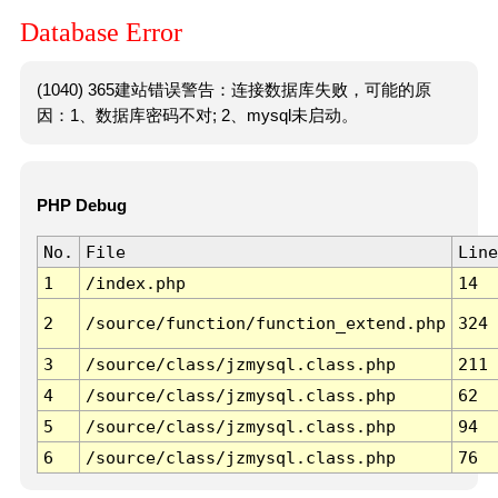
Database Error
(1040) 365建站错误警告：连接数据库失败，可能的原
因：1、数据库密码不对; 2、mysql未启动。
PHP Debug
No.
File
Line
1
/index.php
14
2
/source/function/function_extend.php
324
3
/source/class/jzmysql.class.php
211
4
/source/class/jzmysql.class.php
62
5
/source/class/jzmysql.class.php
94
6
/source/class/jzmysql.class.php
76